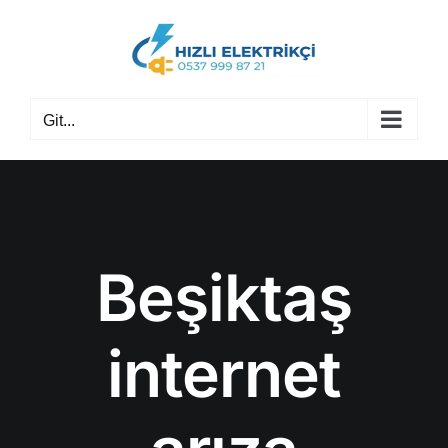
Skip
to
content
Git...
Beşiktaş
internet