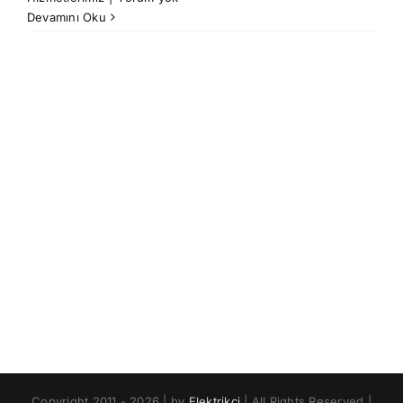
Devamını Oku
Copyright 2011 - 2026 | by
Elektrikçi
| All Rights Reserved |