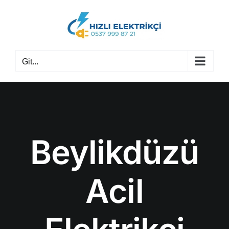
Skip
to
content
Git...
Beylikdüzü
Acil