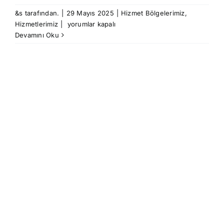
&s tarafından.
|
29 Mayıs 2025
|
Hizmet Bölgelerimiz
,
Beylikdüzü
Hizmetlerimiz
|
yorumlar kapalı
Elektrik
Devamını Oku
Arıza,
Klima
Montajı
ve
TV
Uydu
Servisi
–
Hızlı,
Güvenilir,
Uygun
Fiyatlı
Hizmet
için