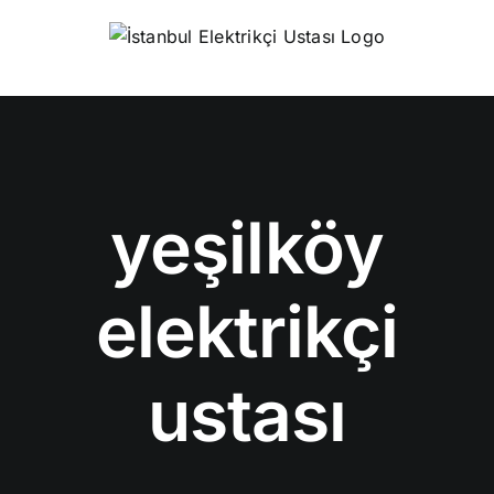
Skip
to
content
yeşilköy
elektrikçi
ustası