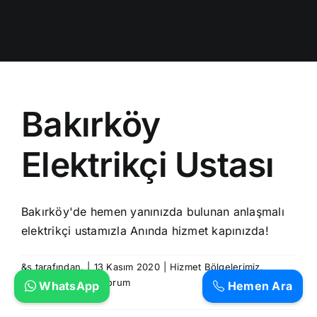
Bakırköy
Elektrikçi Ustası
Bakırköy'de hemen yanınızda bulunan anlaşmalı
elektrikçi ustamızla Anında hizmet kapınızda!
&s tarafından.
|
13 Kasım 2020
|
Hizmet Bölgelerimiz
,
Hizmetlerimiz
|
2 Yorum
WhatsApp
Hemen Ara
Devamını Oku