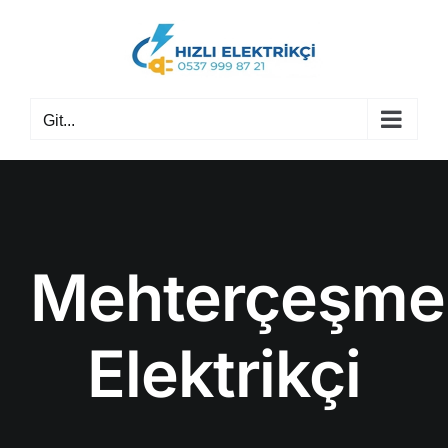
Skip
to
content
Git...
Mehterçeşme
Elektrikçi