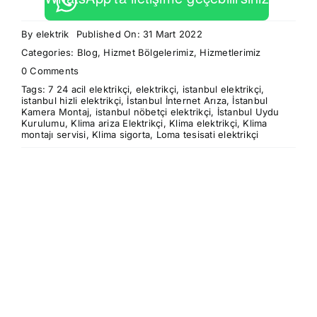
By
elektrik
Published On: 31 Mart 2022
Categories:
Blog
,
Hizmet Bölgelerimiz
,
Hizmetlerimiz
on
0 Comments
Klima
Tags:
7 24 acil elektrikçi
,
elektrikçi
,
istanbul elektrikçi
,
Sigorta
istanbul hizli elektrikçi
,
İstanbul İnternet Arıza
,
İstanbul
Montajı
Kamera Montaj
,
istanbul nöbetçi elektrikçi
,
İstanbul Uydu
Elektrikçi
Kurulumu
,
Klima ariza Elektrikçi
,
Klima elektrikçi
,
Klima
montajı servisi
,
Klima sigorta
,
Loma tesisati elektrikçi